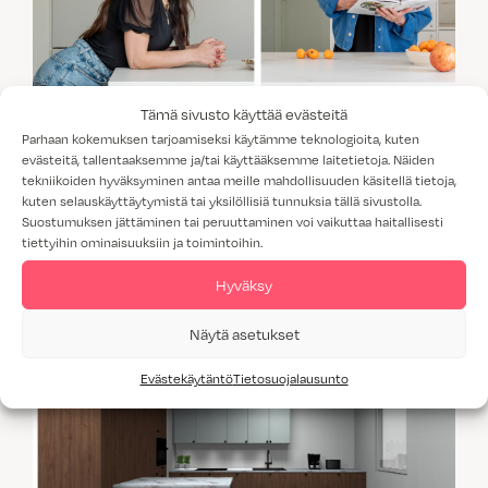
Tämä sivusto käyttää evästeitä
Parhaan kokemuksen tarjoamiseksi käytämme teknologioita, kuten
evästeitä, tallentaaksemme ja/tai käyttääksemme laitetietoja. Näiden
tekniikoiden hyväksyminen antaa meille mahdollisuuden käsitellä tietoja,
Maarit Hurmerinta ja Janna valitsivat
kuten selauskäyttäytymistä tai yksilöllisiä tunnuksia tällä sivustolla.
Topin uuteen kotiinsa
Suostumuksen jättäminen tai peruuttaminen voi vaikuttaa haitallisesti
tiettyihin ominaisuuksiin ja toimintoihin.
Hyväksy
Näytä asetukset
Evästekäytäntö
Tietosuojalausunto