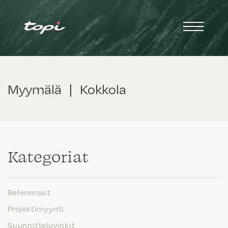
Myymälä
|
Kokkola
Kategoriat
Referenssit
Projektimyynti
Suunnitteluvinkit