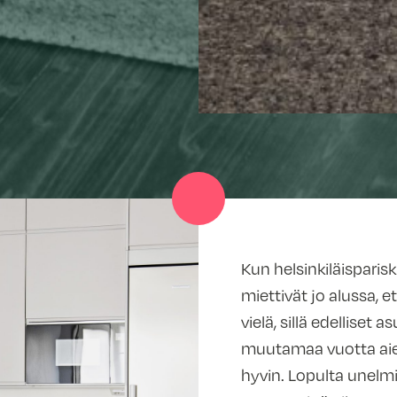
Kun helsinkiläispari
miettivät jo alussa, et
vielä, sillä edelliset
muutamaa vuotta aiemm
hyvin. Lopulta unelmie