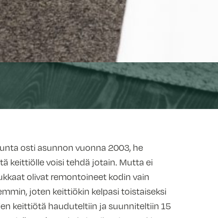
skunta osti asunnon vuonna 2003, he
tä keittiölle voisi tehdä jotain. Mutta ei
 asukkaat olivat remontoineet kodin vain
in, joten keittiökin kelpasi toistaiseksi
n keittiötä hauduteltiin ja suunniteltiin 15