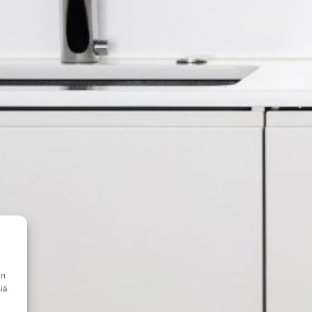
en
iä