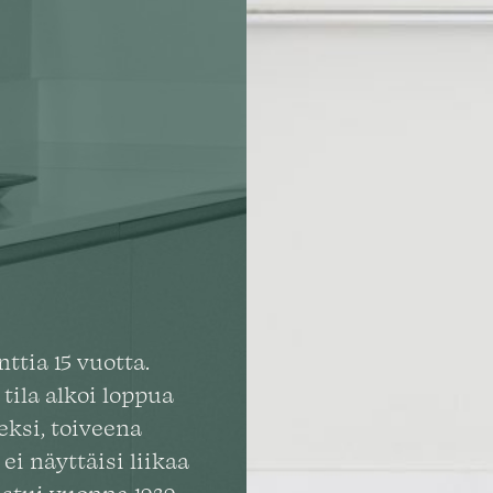
ttia 15 vuotta.
tila alkoi loppua
eksi, toiveena
 ei näyttäisi liikaa