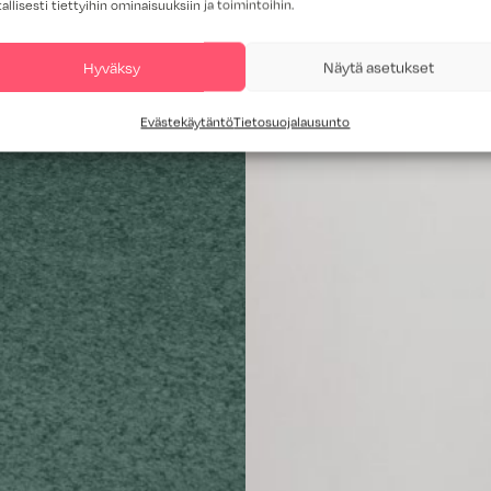
tallisesti tiettyihin ominaisuuksiin ja toimintoihin.
Hyväksy
Näytä asetukset
Evästekäytäntö
Tietosuojalausunto