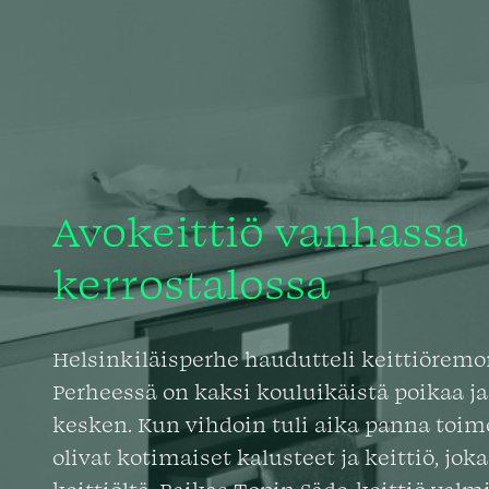
Avokeittiö vanhassa
kerrostalossa
Helsinkiläisperhe haudutteli keittiöremon
Perheessä on kaksi kouluikäistä poikaa ja 
kesken. Kun vihdoin tuli aika panna toim
olivat kotimaiset kalusteet ja keittiö, joka