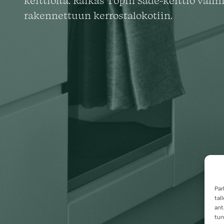
keittiöltä. Raikas Topin Säde-keittiö valm
rakennettuun kerrostalokotiin.
Par
tal
ant
tun