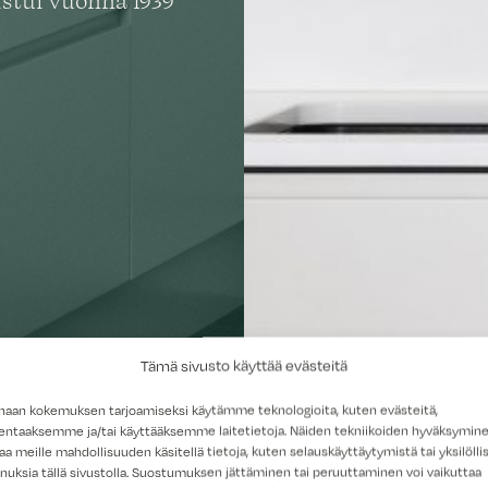
istui vuonna 1939
Tämä sivusto käyttää evästeitä
haan kokemuksen tarjoamiseksi käytämme teknologioita, kuten evästeitä,
lentaaksemme ja/tai käyttääksemme laitetietoja. Näiden tekniikoiden hyväksymin
aa meille mahdollisuuden käsitellä tietoja, kuten selauskäyttäytymistä tai yksilöllis
nuksia tällä sivustolla. Suostumuksen jättäminen tai peruuttaminen voi vaikuttaa