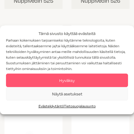
Nuppivedin 525
Nuppivedin 526
Tämä sivusto käyttää evästeitä
Parhaan kokemuksen tarjoamiseksi käytämme teknologioita, kuten
evästeitä, tallentaaksemme ja/tai käyttääksemme laitetietoja. Näiden
tekniikoiden hyväksyminen antaa meille mahdollisuuden käsitellä tietoja,
kuten selauskäyttäytymistä tai yksilöllisiä tunnuksia tällä sivustolla.
Suostumuksen jättäminen tai peruuttaminen voi vaikuttaa haitallisesti
tiettyihin ominaisuuksiin ja toimintoihin.
Hyväksy
Nuppivedin 523
Nuppivedin 524
Näytä asetukset
Evästekäytäntö
Tietosuojalausunto