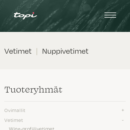
Vetimet
|
Nuppivetimet
Tuote­ryhmät
Ovimallit
Vetimet
Wing-profiilivetimet