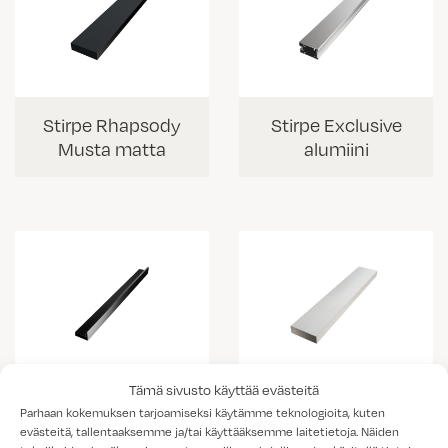
Stirpe Rhapsody
Stirpe Exclusive
Musta matta
alumiini
Tämä sivusto käyttää evästeitä
Stirpe Slim
Stirpe Exclusive
Parhaan kokemuksen tarjoamiseksi käytämme teknologioita, kuten
musta
valkoinen
evästeitä, tallentaaksemme ja/tai käyttääksemme laitetietoja. Näiden