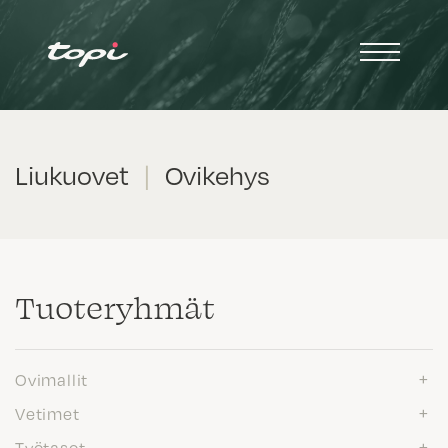
Liukuovet
|
Ovikehys
Tuote­ryhmät
Ovimallit
Vetimet
Työtasot