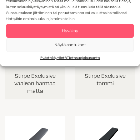
tekniikoiden hyväksyminen antaa meille mahdollisuuden käsitellä tietoja,
kuten selauskäyttäytymistä tai yksilöllisiä tunnuksia tällä sivustolla.
Suostumuksen jättäminen tai peruuttaminen voi vaikuttaa haitallisesti
tiettyihin ominaisuuksiin ja toimintoihin.
Hyväksy
Näytä asetukset
Evästekäytäntö
Tietosuojalausunto
Stirpe Exclusive
Stirpe Exclusive
vaalean harmaa
tammi
matta