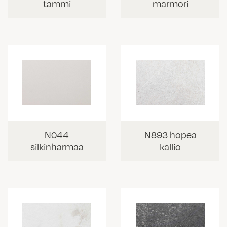
tammi
marmori
N044
N893 hopea
silkinharmaa
kallio