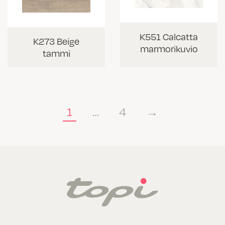
K551 Calcatta
K273 Beige
marmorikuvio
tammi
1
…
4
→