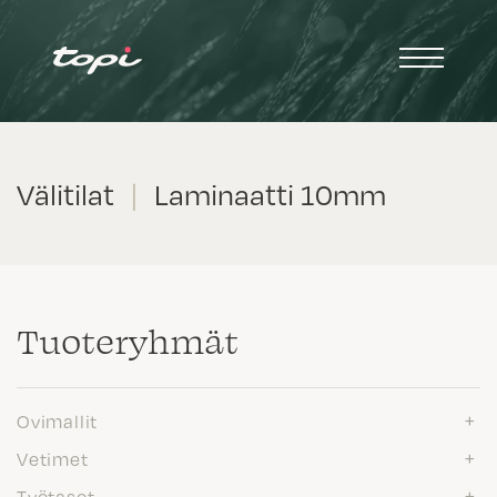
Välitilat
|
Laminaatti 10mm
Tuote­ryhmät
Ovimallit
Vetimet
Työtasot