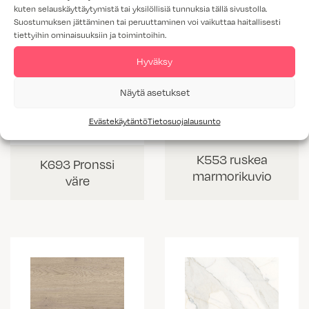
kuten selauskäyttäytymistä tai yksilöllisiä tunnuksia tällä sivustolla.
Suostumuksen jättäminen tai peruuttaminen voi vaikuttaa haitallisesti
tiettyihin ominaisuuksiin ja toimintoihin.
Hyväksy
Näytä asetukset
Evästekäytäntö
Tietosuojalausunto
K553 ruskea
K693 Pronssi
marmorikuvio
väre