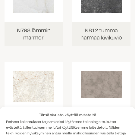
N798 lämmin
N812 tumma
marmori
harmaa kivikuvio
K538 vaalea
Tämä sivusto käyttää evästeitä
K703 Portobello
kallio
Parhaan kokemuksen tarjoamiseksi käytämme teknologioita, kuten
marmorikuvio
evästeitä, tallentaaksemme ja/tai käyttääksemme laitetietoja. Näiden
tekniikoiden hyväksyminen antaa meille mahdollisuuden käsitellä tietoja,