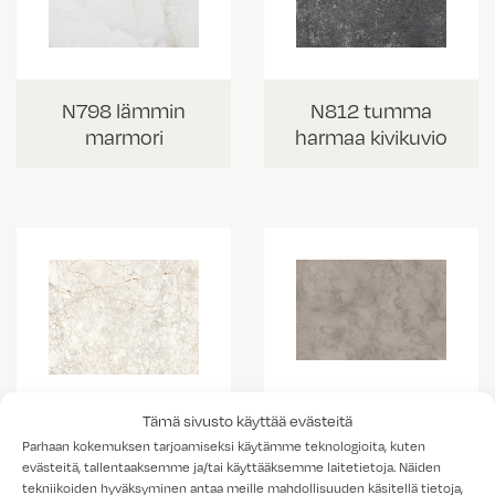
N798 lämmin
N812 tumma
marmori
harmaa kivikuvio
K538 vaalea
Tämä sivusto käyttää evästeitä
K703 Portobello
kallio
Parhaan kokemuksen tarjoamiseksi käytämme teknologioita, kuten
marmorikuvio
evästeitä, tallentaaksemme ja/tai käyttääksemme laitetietoja. Näiden
tekniikoiden hyväksyminen antaa meille mahdollisuuden käsitellä tietoja,