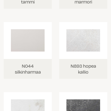
tammi
marmori
N044
N893 hopea
silkinharmaa
kallio