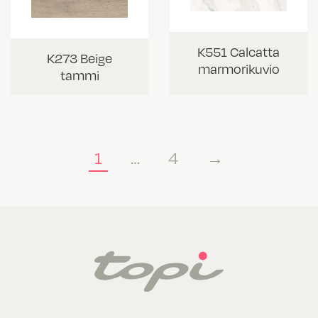
K551 Calcatta
K273 Beige
marmorikuvio
tammi
1
…
4
→