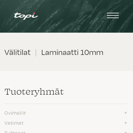
Välitilat
|
Laminaatti 10mm
Tuote­ryhmät
Ovimallit
Vetimet
Työtasot