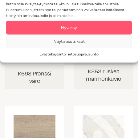
kuten selauskäyttäytymistä tai yksilöllisiä tunnuksia tällä sivustolla.
Suostumuksen jättäminen tai peruuttaminen voi vaikuttaa haitallisesti
tiettyihin ominaisuuksiin ja toimintoihin.
Hyväksy
Näytä asetukset
Evästekäytäntö
Tietosuojalausunto
K553 ruskea
K693 Pronssi
marmorikuvio
väre