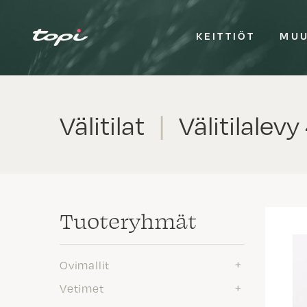
KEITTIÖT
MUU
Välitilat
|
Välitilalev
Tuote­ryhmät
Ovimallit
Vetimet