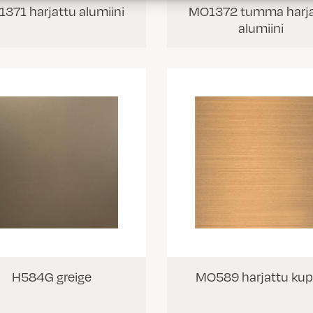
371 harjattu alumiini
MO1372 tumma harja
alumiini
H584G greige
MO589 harjattu kup