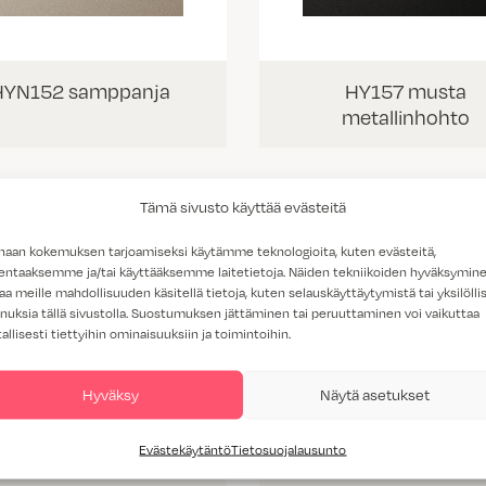
HYN152 samppanja
HY157 musta
metallinhohto
Tämä sivusto käyttää evästeitä
haan kokemuksen tarjoamiseksi käytämme teknologioita, kuten evästeitä,
lentaaksemme ja/tai käyttääksemme laitetietoja. Näiden tekniikoiden hyväksymin
aa meille mahdollisuuden käsitellä tietoja, kuten selauskäyttäytymistä tai yksilöllis
nuksia tällä sivustolla. Suostumuksen jättäminen tai peruuttaminen voi vaikuttaa
tallisesti tiettyihin ominaisuuksiin ja toimintoihin.
Hyväksy
Näytä asetukset
Evästekäytäntö
Tietosuojalausunto