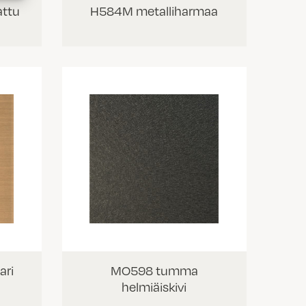
ttu
H584M metalliharmaa
ari
MO598 tumma
helmiäiskivi