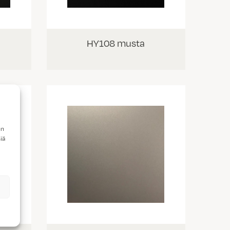
HY108 musta
en
iä