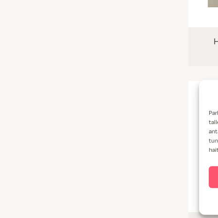
Par
tal
ant
tun
hai