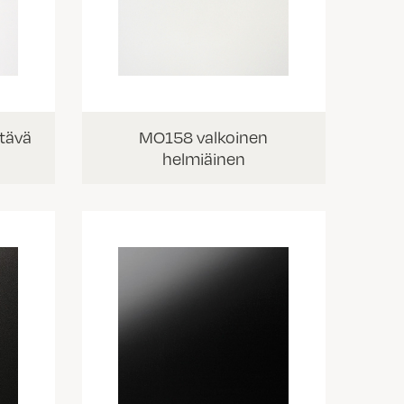
ltävä
MO158 valkoinen
helmiäinen