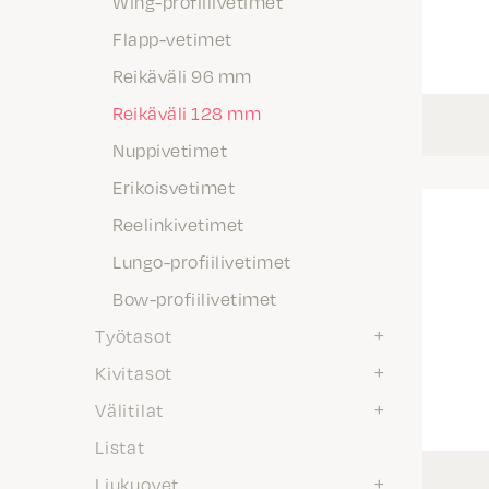
Wing-profiilivetimet
Flapp-vetimet
Reikäväli 96 mm
Reikäväli 128 mm
Nuppivetimet
Erikoisvetimet
Reelinkivetimet
Lungo-profiilivetimet
Bow-profiilivetimet
Työtasot
Kivitasot
Välitilat
Listat
Liukuovet