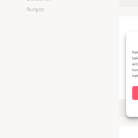
Rungot
Par
tal
ant
tun
hai