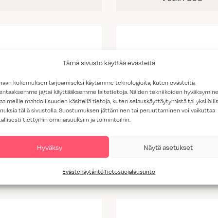
Tämä sivusto käyttää evästeitä
haan kokemuksen tarjoamiseksi käytämme teknologioita, kuten evästeitä,
lentaaksemme ja/tai käyttääksemme laitetietoja. Näiden tekniikoiden hyväksymin
aa meille mahdollisuuden käsitellä tietoja, kuten selauskäyttäytymistä tai yksilöllis
nuksia tällä sivustolla. Suostumuksen jättäminen tai peruuttaminen voi vaikuttaa
tallisesti tiettyihin ominaisuuksiin ja toimintoihin.
Hyväksy
Näytä asetukset
Vedin 298
Vedin 297
Evästekäytäntö
Tietosuojalausunto