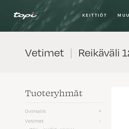
KEITTIÖT
MUU
Vetimet
|
Reikäväli 
Tuote­ryhmät
Ovimallit
Vetimet