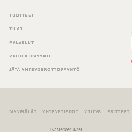
TUOTTEET
TILAT
PALVELUT
PROJEKTIMYYNTI
JÄTÄ YHTEYDENOTTOPYYNTÖ
MYYMÄLÄT
YHTEYSTIEDOT
YRITYS
ESITTEET
Evästeasetukset