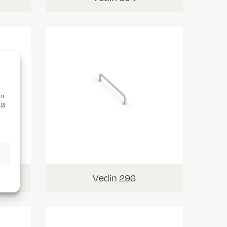
en
iä
Vedin 296