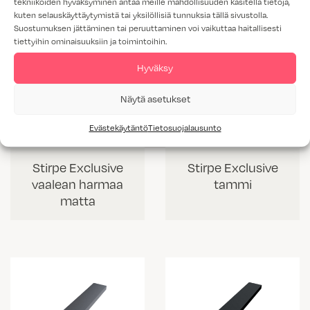
tekniikoiden hyväksyminen antaa meille mahdollisuuden käsitellä tietoja,
kuten selauskäyttäytymistä tai yksilöllisiä tunnuksia tällä sivustolla.
Suostumuksen jättäminen tai peruuttaminen voi vaikuttaa haitallisesti
tiettyihin ominaisuuksiin ja toimintoihin.
Hyväksy
Näytä asetukset
Evästekäytäntö
Tietosuojalausunto
Stirpe Exclusive
Stirpe Exclusive
vaalean harmaa
tammi
matta