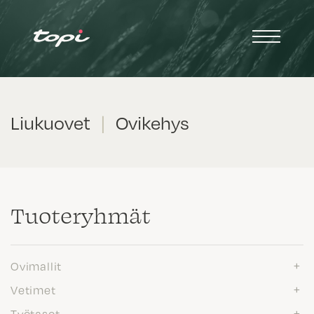
Liukuovet
|
Ovikehys
Tuote­ryhmät
Ovimallit
Vetimet
Työtasot