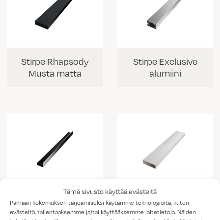
Stirpe Rhapsody
Stirpe Exclusive
Musta matta
alumiini
Tämä sivusto käyttää evästeitä
Stirpe Slim
Stirpe Exclusive
Parhaan kokemuksen tarjoamiseksi käytämme teknologioita, kuten
musta
valkoinen
evästeitä, tallentaaksemme ja/tai käyttääksemme laitetietoja. Näiden