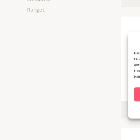
Rungot
Par
tal
ant
tun
hai