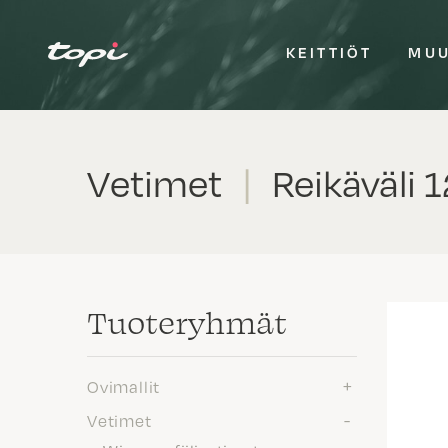
KEITTIÖT
MUU
Vetimet
|
Reikäväli 
Tuote­ryhmät
Ovimallit
Vetimet