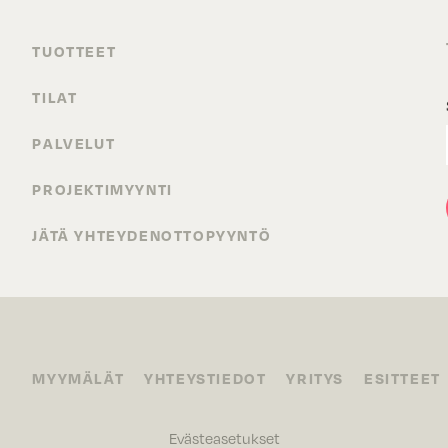
TUOTTEET
TILAT
PALVELUT
PROJEKTIMYYNTI
JÄTÄ YHTEYDENOTTOPYYNTÖ
MYYMÄLÄT
YHTEYSTIEDOT
YRITYS
ESITTEET
Evästeasetukset