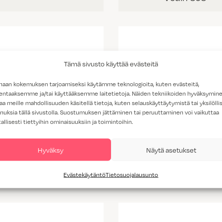
Tämä sivusto käyttää evästeitä
haan kokemuksen tarjoamiseksi käytämme teknologioita, kuten evästeitä,
lentaaksemme ja/tai käyttääksemme laitetietoja. Näiden tekniikoiden hyväksymin
aa meille mahdollisuuden käsitellä tietoja, kuten selauskäyttäytymistä tai yksilöllis
nuksia tällä sivustolla. Suostumuksen jättäminen tai peruuttaminen voi vaikuttaa
tallisesti tiettyihin ominaisuuksiin ja toimintoihin.
Hyväksy
Näytä asetukset
Vedin 298
Vedin 297
Evästekäytäntö
Tietosuojalausunto