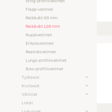
Wing-profiilivetimet
Flapp-vetimet
Reikäväli 96 mm
Reikäväli 128 mm
Nuppivetimet
Erikoisvetimet
Reelinkivetimet
Lungo-profiilivetimet
Bow-profiilivetimet
Työtasot
Kivitasot
Välitilat
Listat
Liukuovet