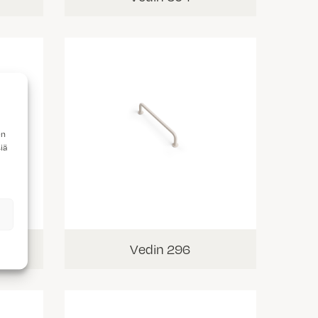
en
iä
Vedin 296