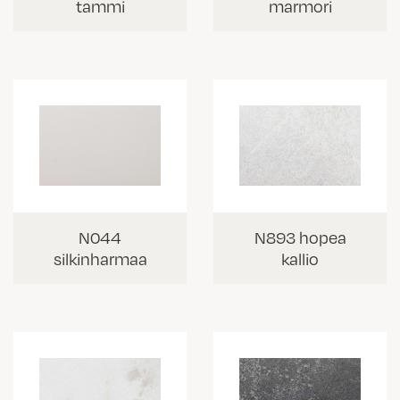
tammi
marmori
N044
N893 hopea
silkinharmaa
kallio