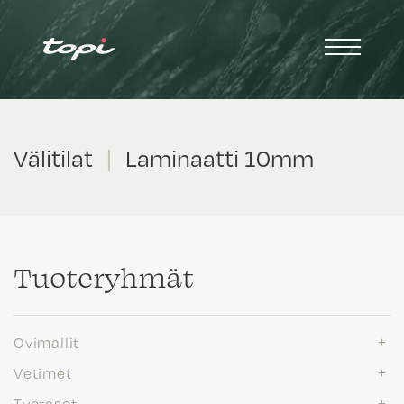
Välitilat
|
Laminaatti 10mm
Tuote­ryhmät
Ovimallit
Vetimet
Työtasot