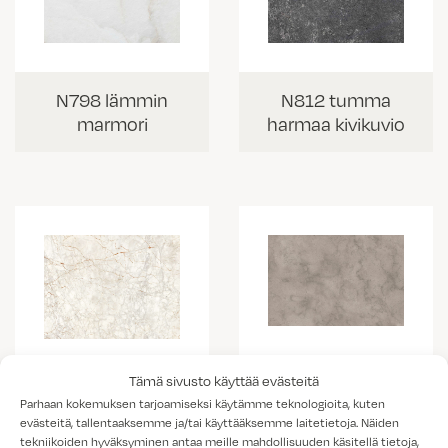
N798 lämmin
N812 tumma
marmori
harmaa kivikuvio
K538 vaalea
Tämä sivusto käyttää evästeitä
K703 Portobello
kallio
Parhaan kokemuksen tarjoamiseksi käytämme teknologioita, kuten
marmorikuvio
evästeitä, tallentaaksemme ja/tai käyttääksemme laitetietoja. Näiden
tekniikoiden hyväksyminen antaa meille mahdollisuuden käsitellä tietoja,