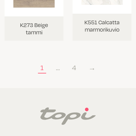
K551 Calcatta
K273 Beige
marmorikuvio
tammi
1
…
4
→