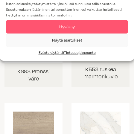
kuten selauskäyttäytymistä tai yksilöllisiä tunnuksia tällä sivustolla.
Suostumuksen jättäminen tai peruuttaminen voi vaikuttaa haitallisesti
tiettyihin ominaisuuksiin ja toimintoihin.
Hyväksy
Näytä asetukset
Evästekäytäntö
Tietosuojalausunto
K553 ruskea
K693 Pronssi
marmorikuvio
väre