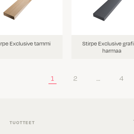
irpe Exclusive tammi
Stirpe Exclusive grafi
harmaa
1
2
…
4
TUOTTEET