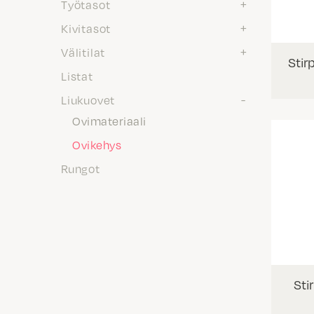
Työtasot
Kivitasot
Välitilat
Stir
Listat
Liukuovet
Ovimateriaali
Ovikehys
Rungot
Sti