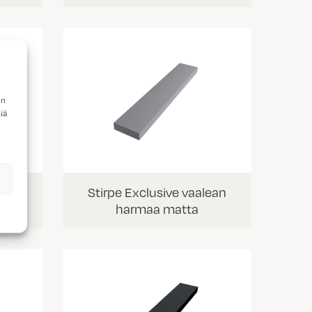
en
iä
oinen
Stirpe Exclusive vaalean
harmaa matta