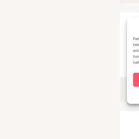
Par
tal
ant
tun
hai