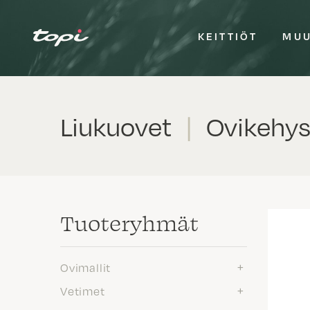
KEITTIÖT
MUU
Liukuovet
|
Ovikehy
Tuote­ryhmät
Ovimallit
Vetimet