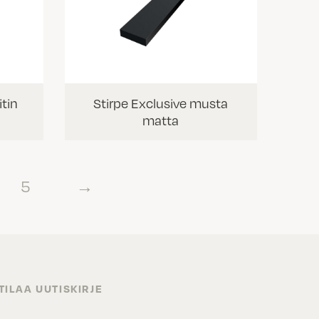
itin
Stirpe Exclusive musta
matta
5
→
TILAA UUTISKIRJE