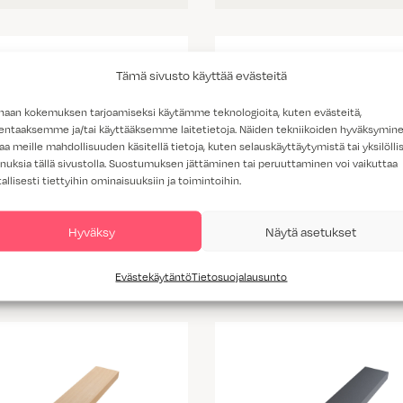
Tämä sivusto käyttää evästeitä
haan kokemuksen tarjoamiseksi käytämme teknologioita, kuten evästeitä,
lentaaksemme ja/tai käyttääksemme laitetietoja. Näiden tekniikoiden hyväksymin
aa meille mahdollisuuden käsitellä tietoja, kuten selauskäyttäytymistä tai yksilöllis
nuksia tällä sivustolla. Suostumuksen jättäminen tai peruuttaminen voi vaikuttaa
tallisesti tiettyihin ominaisuuksiin ja toimintoihin.
Hyväksy
Näytä asetukset
Stirpe Slim musta
Stirpe Exclusive valk
Evästekäytäntö
Tietosuojalausunto