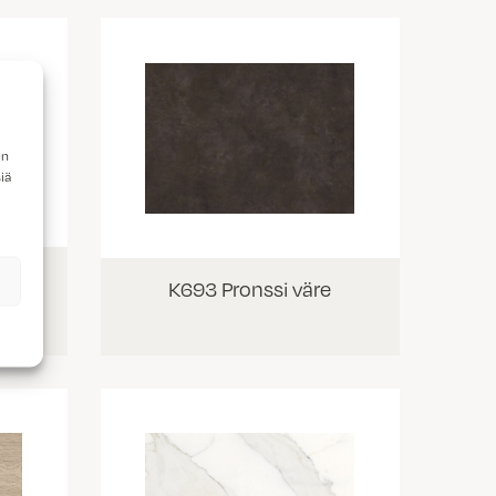
en
iä
K693 Pronssi väre