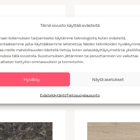
Tämä sivusto käyttää evästeitä
haan kokemuksen tarjoamiseksi käytämme teknologioita, kuten evästeitä,
lentaaksemme ja/tai käyttääksemme laitetietoja. Näiden tekniikoiden hyväksymin
aa meille mahdollisuuden käsitellä tietoja, kuten selauskäyttäytymistä tai yksilöllis
nuksia tällä sivustolla. Suostumuksen jättäminen tai peruuttaminen voi vaikuttaa
tallisesti tiettyihin ominaisuuksiin ja toimintoihin.
K538 vaalea kallio
Hyväksy
Näytä asetukset
K703 Portobello
marmorikuvio
Evästekäytäntö
Tietosuojalausunto