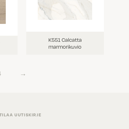
K551 Calcatta
i
marmorikuvio
4
→
TILAA UUTISKIRJE