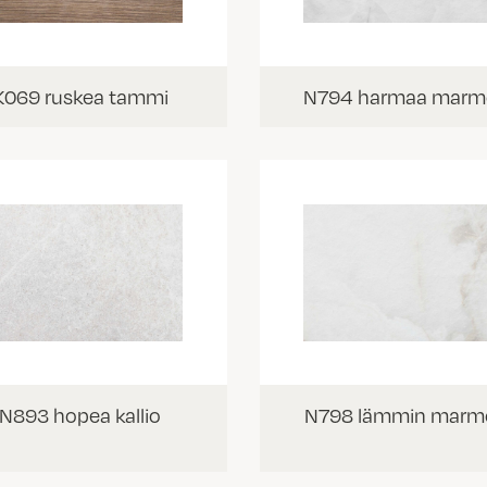
K069 ruskea tammi
N794 harmaa marm
N893 hopea kallio
N798 lämmin marmo