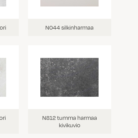
ori
N044 silkinharmaa
ri
N812 tumma harmaa
kivikuvio