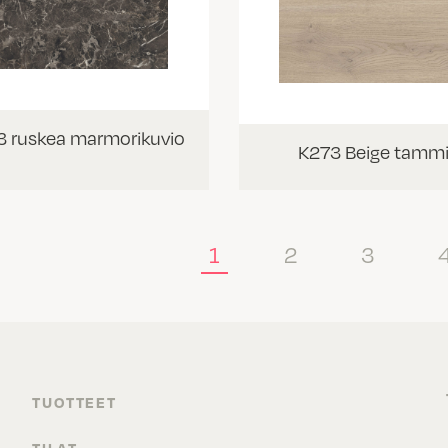
 ruskea marmorikuvio
K273 Beige tamm
1
2
3
TUOTTEET
TILAT