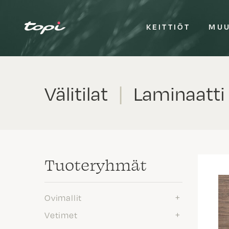
KEITTIÖT
MUU
Välitilat
|
Laminaatt
Tuote­ryhmät
Ovimallit
Vetimet