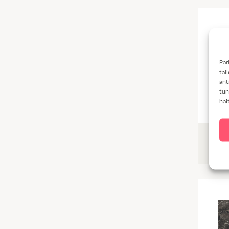
Par
tal
ant
tun
hai