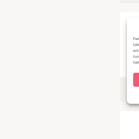
Par
tal
ant
tun
hai