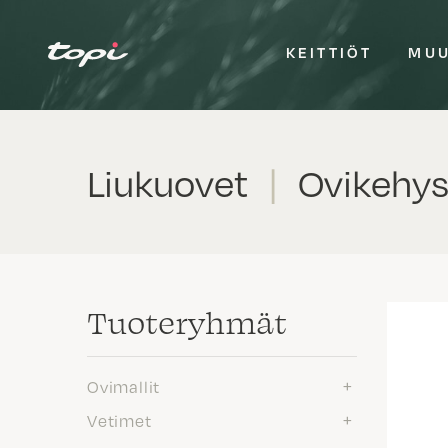
KEITTIÖT
MUU
Liukuovet
|
Ovikehy
Tuote­ryhmät
Ovimallit
Vetimet