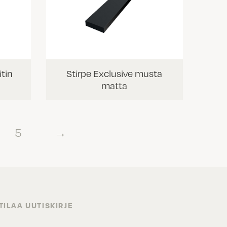
itin
Stirpe Exclusive musta
matta
5
→
TILAA UUTISKIRJE