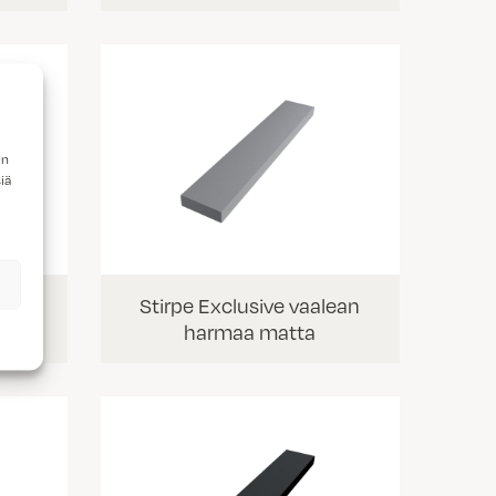
en
iä
oinen
Stirpe Exclusive vaalean
harmaa matta