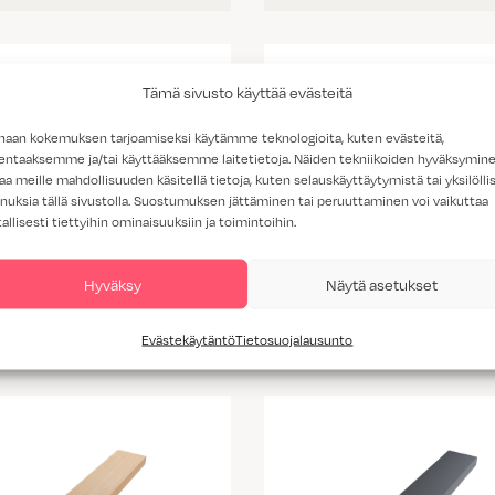
Tämä sivusto käyttää evästeitä
haan kokemuksen tarjoamiseksi käytämme teknologioita, kuten evästeitä,
lentaaksemme ja/tai käyttääksemme laitetietoja. Näiden tekniikoiden hyväksymin
aa meille mahdollisuuden käsitellä tietoja, kuten selauskäyttäytymistä tai yksilöllis
nuksia tällä sivustolla. Suostumuksen jättäminen tai peruuttaminen voi vaikuttaa
tallisesti tiettyihin ominaisuuksiin ja toimintoihin.
Hyväksy
Näytä asetukset
Stirpe Slim musta
Stirpe Exclusive valk
Evästekäytäntö
Tietosuojalausunto