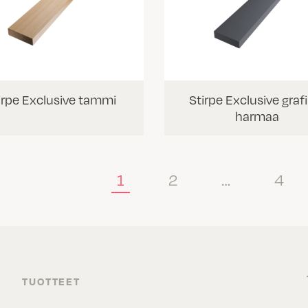
irpe Exclusive tammi
Stirpe Exclusive grafi
harmaa
1
2
…
4
TUOTTEET