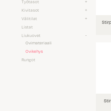
Työtasot
Kivitasot
Välitilat
Stir
Listat
Liukuovet
Ovimateriaali
Ovikehys
Rungot
Sti