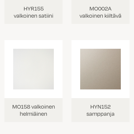
HYR155
MO002A
valkoinen satiini
valkoinen kiiltävä
MO158 valkoinen
HYN152
helmiäinen
samppanja