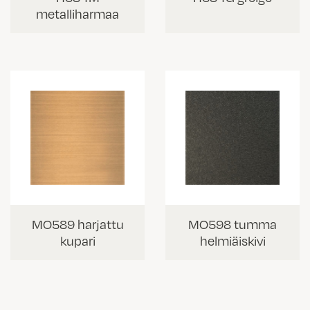
metalliharmaa
MO589 harjattu
MO598 tumma
kupari
helmiäiskivi