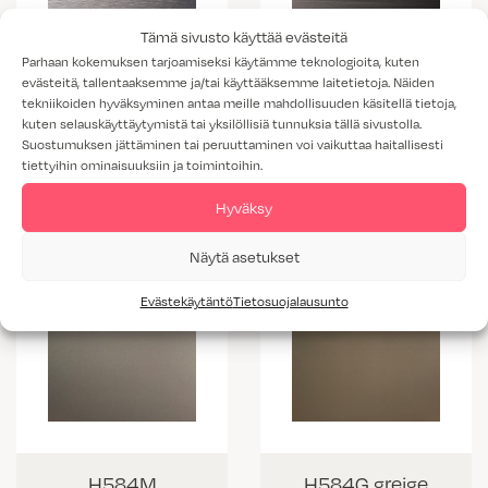
Tämä sivusto käyttää evästeitä
Parhaan kokemuksen tarjoamiseksi käytämme teknologioita, kuten
evästeitä, tallentaaksemme ja/tai käyttääksemme laitetietoja. Näiden
tekniikoiden hyväksyminen antaa meille mahdollisuuden käsitellä tietoja,
MO1371 harjattu
MO1372 tumma
kuten selauskäyttäytymistä tai yksilöllisiä tunnuksia tällä sivustolla.
Suostumuksen jättäminen tai peruuttaminen voi vaikuttaa haitallisesti
alumiini
harjattu alumiini
tiettyihin ominaisuuksiin ja toimintoihin.
Hyväksy
Näytä asetukset
Evästekäytäntö
Tietosuojalausunto
H584M
H584G greige