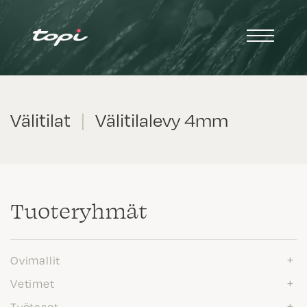
Välitilat
|
Välitilalevy 4mm
Tuote­ryhmät
Ovimallit
Vetimet
Työtasot