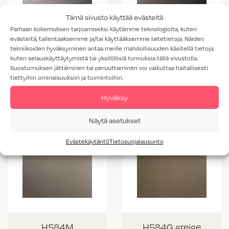
Tämä sivusto käyttää evästeitä
Parhaan kokemuksen tarjoamiseksi käytämme teknologioita, kuten
evästeitä, tallentaaksemme ja/tai käyttääksemme laitetietoja. Näiden
tekniikoiden hyväksyminen antaa meille mahdollisuuden käsitellä tietoja,
MO1371 harjattu
MO1372 tumma
kuten selauskäyttäytymistä tai yksilöllisiä tunnuksia tällä sivustolla.
Suostumuksen jättäminen tai peruuttaminen voi vaikuttaa haitallisesti
alumiini
harjattu alumiini
tiettyihin ominaisuuksiin ja toimintoihin.
Hyväksy
Näytä asetukset
Evästekäytäntö
Tietosuojalausunto
H584M
H584G greige