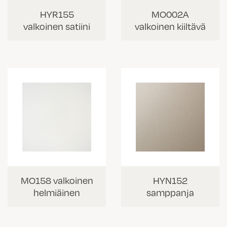
HYR155
MO002A
valkoinen satiini
valkoinen kiiltävä
MO158 valkoinen
HYN152
helmiäinen
samppanja