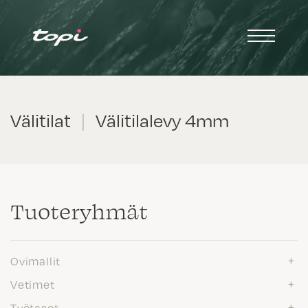
Välitilat
|
Välitilalevy 4mm
Tuote­ryhmät
Ovimallit
Vetimet
Työtasot