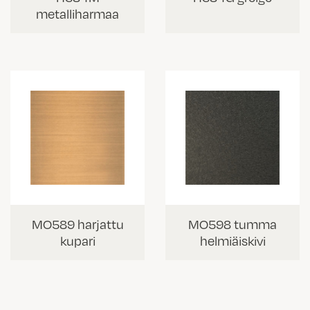
metalliharmaa
MO589 harjattu
MO598 tumma
kupari
helmiäiskivi