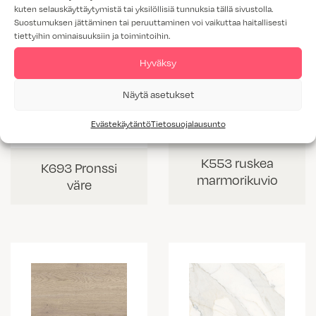
kuten selauskäyttäytymistä tai yksilöllisiä tunnuksia tällä sivustolla.
Suostumuksen jättäminen tai peruuttaminen voi vaikuttaa haitallisesti
tiettyihin ominaisuuksiin ja toimintoihin.
Hyväksy
Näytä asetukset
Evästekäytäntö
Tietosuojalausunto
K553 ruskea
K693 Pronssi
marmorikuvio
väre