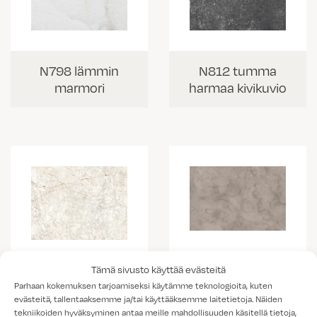
N798 lämmin
N812 tumma
marmori
harmaa kivikuvio
Tämä sivusto käyttää evästeitä
K538 vaalea
K703 Portobello
Parhaan kokemuksen tarjoamiseksi käytämme teknologioita, kuten
kallio
marmorikuvio
evästeitä, tallentaaksemme ja/tai käyttääksemme laitetietoja. Näiden
tekniikoiden hyväksyminen antaa meille mahdollisuuden käsitellä tietoja,