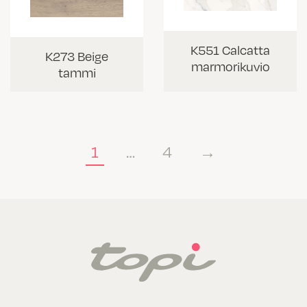
K551 Calcatta
K273 Beige
marmorikuvio
tammi
1
…
4
→