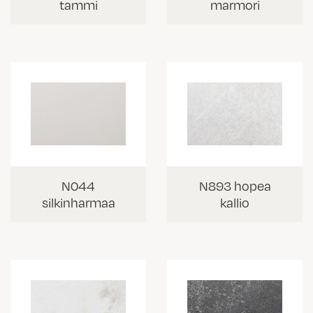
tammi
marmori
N044
N893 hopea
silkinharmaa
kallio