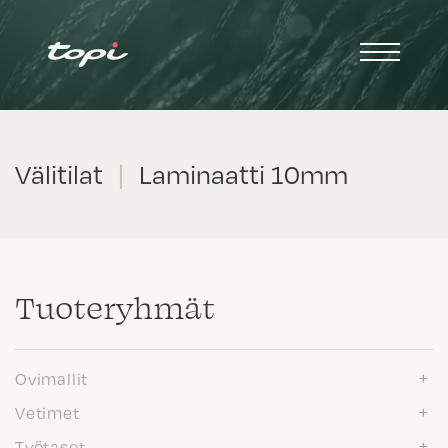
Välitilat
|
Laminaatti 10mm
Tuote­ryhmät
Ovimallit
Vetimet
Työtasot