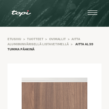
ETUSIVU
>
TUOTTEET
>
OVIMALLIT
>
AITTA
ALUMIININVÄRISELLÄ LISTAVETIMELLÄ
>
AITTA AL39
TUMMA PÄHKINÄ