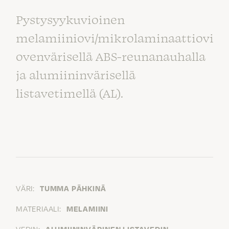
Pystysyykuvioinen
melamiiniovi/mikrolaminaattiovi
ovenvärisellä ABS-reunanauhalla
ja alumiininvärisellä
listavetimellä (AL).
VÄRI:
TUMMA PÄHKINÄ
MATERIAALI:
MELAMIINI
VEDIN:
ALUMIININVÄRINEN LISTAVEDIN