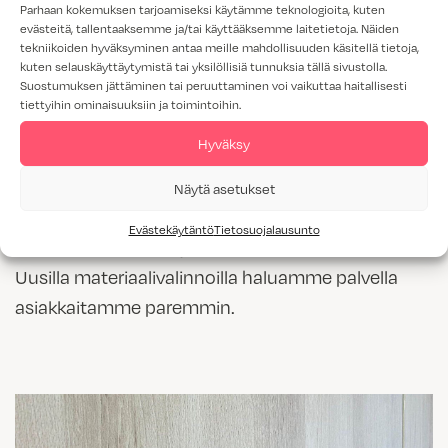
kalusteista säilytetään ennallaan. Esimerkiksi
Parhaan kokemuksen tarjoamiseksi käytämme teknologioita, kuten
evästeitä, tallentaaksemme ja/tai käyttääksemme laitetietoja. Näiden
ovien, tasojen ja laatikostojen uudistamisella
tekniikoiden hyväksyminen antaa meille mahdollisuuden käsitellä tietoja,
kuten selauskäyttäytymistä tai yksilöllisiä tunnuksia tällä sivustolla.
saadaan vanhasta hyvästä keittiöstä
Suostumuksen jättäminen tai peruuttaminen voi vaikuttaa haitallisesti
tarkoituksenmukainen ja toimiva hyvin
tiettyihin ominaisuuksiin ja toimintoihin.
ekologisella tavalla.
Hyväksy
Keittiön ja kodin tilojen tarkoituksenmukaisuus ja
Näytä asetukset
kestävät ratkaisut ovat myös meidän
Evästekäytäntö
Tietosuojalausunto
suunnittelumme ohjenuorana tulevana vuonna.
Uusilla materiaalivalinnoilla haluamme palvella
asiakkaitamme paremmin.