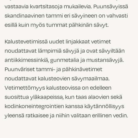
vastaavia kvartsitasoja mukailevia. Puunsävyissä
skandinaavinen tammi eri sävyineen on vahvasti
esillä kuin myös tummat pähkinän sävyt.
Kalustevetimissä uudet linjakkaat vetimet
noudattavat lämpimiä sävyjä ja ovat sävyiltään
antiikkimessinkiä, gunmetalia ja mustansävyjä.
Puunväriset tammi- ja pähkinävetimet
noudattavat kalusteovien sävymaailmaa.
Vetimettömyys kalusteovissa on edelleen
suosittua yläkaapeissa, kun taas alaovien sekä
kodinkoneintegrointien kanssa käytännöllisyys
yleensä ratkaisee ja niihin valitaan erillinen vedin.