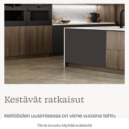
Kestävät ratkaisut
Keittiöiden uusimisessa on viime vuosina tehty
paljon facelift-remontteja jolloin osa vanhoista
Tämä sivusto käyttää evästeitä