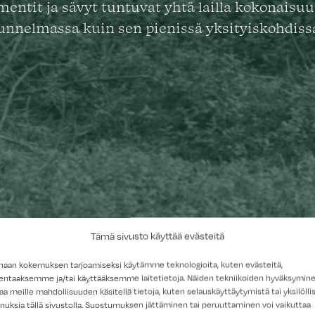
mentit ja sävyt tuntuvat yhtä lailla kokonaisu
unnelmassa kuin sen pienissä yksityiskohdiss
Tämä sivusto käyttää evästeitä
haan kokemuksen tarjoamiseksi käytämme teknologioita, kuten evästeitä,
lentaaksemme ja/tai käyttääksemme laitetietoja. Näiden tekniikoiden hyväksymin
aa meille mahdollisuuden käsitellä tietoja, kuten selauskäyttäytymistä tai yksilöllis
nuksia tällä sivustolla. Suostumuksen jättäminen tai peruuttaminen voi vaikuttaa