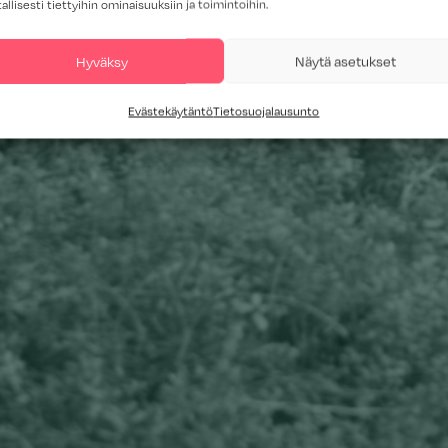
tallisesti tiettyihin ominaisuuksiin ja toimintoihin.
Hyväksy
Näytä asetukset
Evästekäytäntö
Tietosuojalausunto