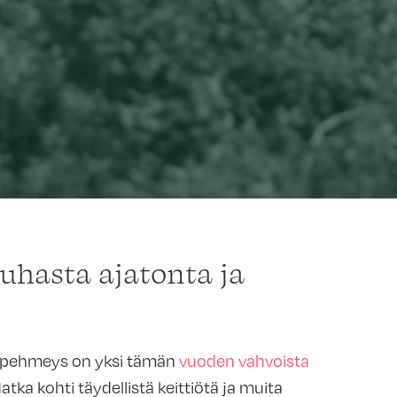
uhasta ajatonta ja
 pehmeys on yksi tämän
vuoden vahvoista
Matka kohti täydellistä keittiötä ja muita