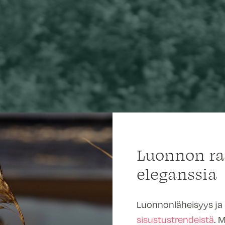
Luonnon ra
eleganssia
Luonnonläheisyys ja
sisustustrendeistä
. 