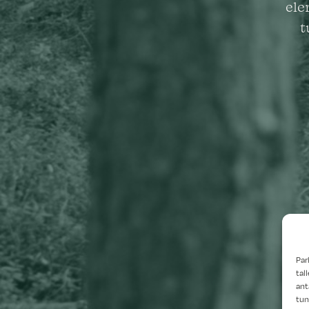
ele
t
Par
tal
ant
tun