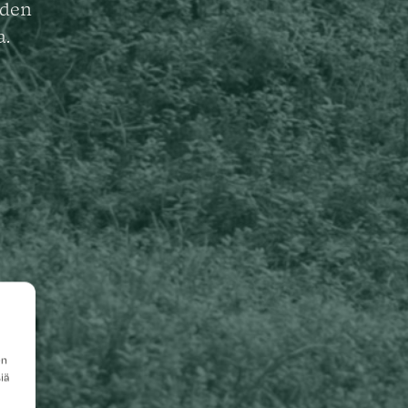
uden
a.
en
iä