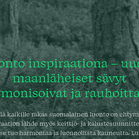
onto inspiraationa – uu
maanläheiset sävyt
monisoivat ja rauhoitt
lä kaikille rakas suomalainen luonto on ehty
raation lähde myös keittiö- ja kalustesuunnitte
se tuo harmoniaa ja luonnollista kauneutta. 