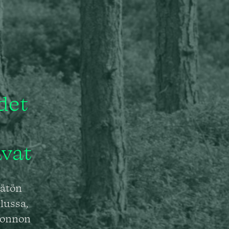
det
avat
mätön
lussa,
Luonnon