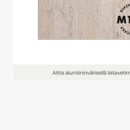
Aitta alumiininvärisellä listaveti