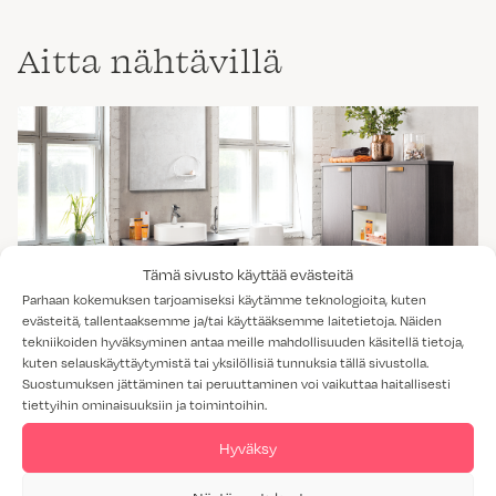
Aitta nähtävillä
Tämä sivusto käyttää evästeitä
Parhaan kokemuksen tarjoamiseksi käytämme teknologioita, kuten
evästeitä, tallentaaksemme ja/tai käyttääksemme laitetietoja. Näiden
tekniikoiden hyväksyminen antaa meille mahdollisuuden käsitellä tietoja,
AITTA HIILIPUU
kuten selauskäyttäytymistä tai yksilöllisiä tunnuksia tällä sivustolla.
Suostumuksen jättäminen tai peruuttaminen voi vaikuttaa haitallisesti
tiettyihin ominaisuuksiin ja toimintoihin.
Hyväksy