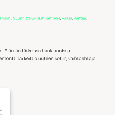
aniemi
,
Suunnitteluvinkit
,
Tampere
,
Vaasa
,
Vantaa
,
en. Elämän tärkeissä hankinnoissa
montti tai keittiö uuteen kotiin, vaihtoehtoja
en
iä