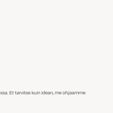
TIMYYNTI
MYYMÄLÄT
nssa. Et tarvitse kuin idean, me ohjaamme