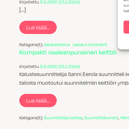
Kirjoitettu
5.5.2022
(10.1.2024)
tun
[…]
hai
from Kestävästi suunnitellun kod
Lue lisää…
on Kestäväs
Kategoria(t):
Asiakastarina
Leave a comment
Kompakti vaaleanpunainen keittiö
Kirjoitettu
5.5.2022
(10.1.2024)
Kalustesuunnittelija Sanni Eerola suunnitteli k
talosta muotoutui suunnitelmiin keittiön ympä
from Kompakti vaaleanpunainen k
Lue lisää…
Kategoria(t):
Suunnittelija kertoo
,
Suunnitteluvinkit
,
Ylei