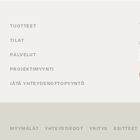
TUOTTEET
TILAT
PALVELUT
PROJEKTIMYYNTI
JÄTÄ YHTEYDENOTTOPYYNTÖ
MYYMÄLÄT
YHTEYSTIEDOT
YRITYS
ESITTEET