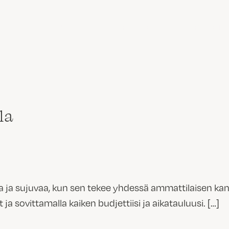
T TILAT
TUOTTEET
PALVELUT
PROJEK
la
a ja sujuvaa, kun sen tekee yhdessä ammattilaisen ka
sovittamalla kaiken budjettiisi ja aikatauluusi. […]