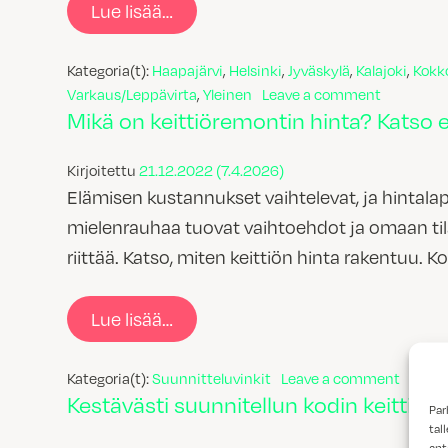
from Näin Topin keittiösuunnittel
Lue lisää…
Kategoria(t):
Haapajärvi
,
Helsinki
,
Jyväskylä
,
Kalajoki
,
Kokk
on Näin To
Varkaus/Leppävirta
,
Yleinen
Leave a comment
Mikä on keittiöremontin hinta? Katso 
Kirjoitettu
21.12.2022
(7.4.2026)
Elämisen kustannukset vaihtelevat, ja hintal
mielenrauhaa tuovat vaihtoehdot ja omaan tilan
riittää. Katso, miten keittiön hinta rakentuu. K
from Mikä on keittiöremontin hin
Lue lisää…
on Mikä
Kategoria(t):
Suunnitteluvinkit
Leave a comment
Kestävästi suunnitellun kodin keittiö
Par
tal
ant