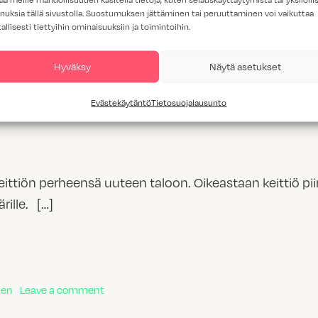
nuksia tällä sivustolla. Suostumuksen jättäminen tai peruuttaminen voi vaikuttaa
tallisesti tiettyihin ominaisuuksiin ja toimintoihin.
in keittiö hurmaa Topin Maristo-teeman väreissä
Hyväksy
Näytä asetukset
Evästekäytäntö
Tietosuojalausunto
ti suunnitellun kodin keittiö hurmaa Topin Maristo-teeman väreiss
eittiön perheensä uuteen taloon. Oikeastaan keittiö piir
rille. […]
eittiö
on Kompakti vaaleanpunainen keittiö
nen
Leave a comment