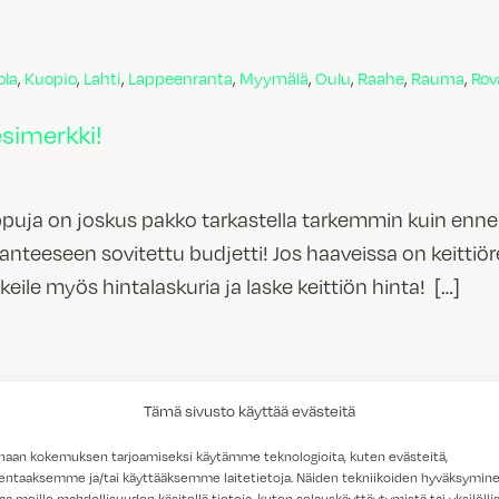
u toimii
ola
,
Kuopio
,
Lahti
,
Lappeenranta
,
Myymälä
,
Oulu
,
Raahe
,
Rauma
,
Rov
pin keittiösuunnittelu toimii
esimerkki!
appuja on joskus pakko tarkastella tarkemmin kuin enn
teeseen sovitettu budjetti! Jos haaveissa on keittiöre
okeile myös hintalaskuria ja laske keittiön hinta! […]
ta? Katso esimerkki!
Tämä sivusto käyttää evästeitä
 on keittiöremontin hinta? Katso esimerkki!
 hurmaa Topin Maristo-teeman väreissä
haan kokemuksen tarjoamiseksi käytämme teknologioita, kuten evästeitä,
lentaaksemme ja/tai käyttääksemme laitetietoja. Näiden tekniikoiden hyväksymin
aa meille mahdollisuuden käsitellä tietoja, kuten selauskäyttäytymistä tai yksilöllis