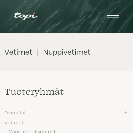
Vetimet
|
Nuppivetimet
Tuote­ryhmät
Ovimallit
Vetimet
Wing-profiilivetimet