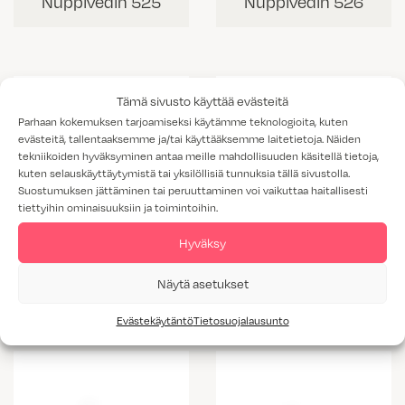
Nuppivedin 525
Nuppivedin 526
Tämä sivusto käyttää evästeitä
Parhaan kokemuksen tarjoamiseksi käytämme teknologioita, kuten
evästeitä, tallentaaksemme ja/tai käyttääksemme laitetietoja. Näiden
tekniikoiden hyväksyminen antaa meille mahdollisuuden käsitellä tietoja,
kuten selauskäyttäytymistä tai yksilöllisiä tunnuksia tällä sivustolla.
Suostumuksen jättäminen tai peruuttaminen voi vaikuttaa haitallisesti
tiettyihin ominaisuuksiin ja toimintoihin.
Hyväksy
Nuppivedin 523
Nuppivedin 524
Näytä asetukset
Evästekäytäntö
Tietosuojalausunto