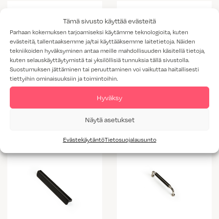
Tämä sivusto käyttää evästeitä
Parhaan kokemuksen tarjoamiseksi käytämme teknologioita, kuten
evästeitä, tallentaaksemme ja/tai käyttääksemme laitetietoja. Näiden
tekniikoiden hyväksyminen antaa meille mahdollisuuden käsitellä tietoja,
kuten selauskäyttäytymistä tai yksilöllisiä tunnuksia tällä sivustolla.
Suostumuksen jättäminen tai peruuttaminen voi vaikuttaa haitallisesti
tiettyihin ominaisuuksiin ja toimintoihin.
Vedin FLHP70
Hyväksy
Vedin FLHP200
Näytä asetukset
Evästekäytäntö
Tietosuojalausunto