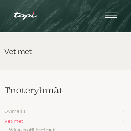
Vetimet
Tuote­ryhmät
Ovimallit
Vetimet
Wing-profiilivetimet