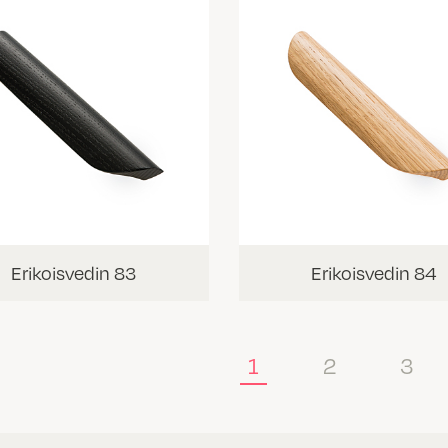
Erikoisvedin 83
Erikoisvedin 84
1
2
3