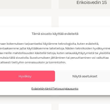
Erikoisvedin 15
Tämä sivusto käyttää evästeitä
haan kokemuksen tarjoamiseksi käytämme teknologioita, kuten evästeitä,
lentaaksemme ja/tai käyttääksemme laitetietoja. Näiden tekniikoiden hyväksymin
aa meille mahdollisuuden käsitellä tietoja, kuten selauskäyttäytymistä tai yksilöllis
nuksia tällä sivustolla. Suostumuksen jättäminen tai peruuttaminen voi vaikuttaa
tallisesti tiettyihin ominaisuuksiin ja toimintoihin.
Hyväksy
Näytä asetukset
Evästekäytäntö
Tietosuojalausunto
Erikoisvedin 71
Erikoisvedin 72