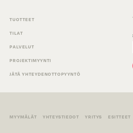
TUOTTEET
TILAT
PALVELUT
PROJEKTIMYYNTI
JÄTÄ YHTEYDENOTTOPYYNTÖ
MYYMÄLÄT
YHTEYSTIEDOT
YRITYS
ESITTEET