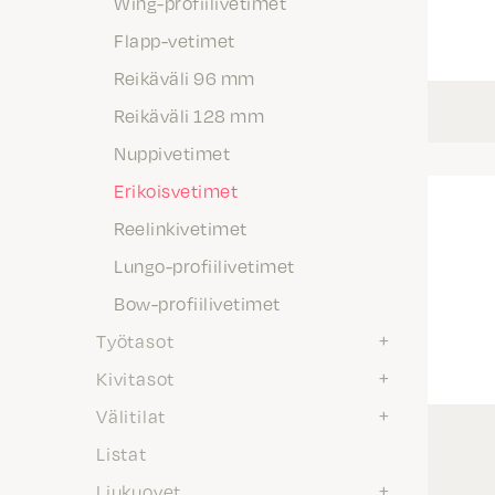
Wing-profiilivetimet
Flapp-vetimet
Reikäväli 96 mm
Reikäväli 128 mm
Nuppivetimet
Erikoisvetimet
Reelinkivetimet
Lungo-profiilivetimet
Bow-profiilivetimet
Työtasot
Kivitasot
Välitilat
Listat
Liukuovet