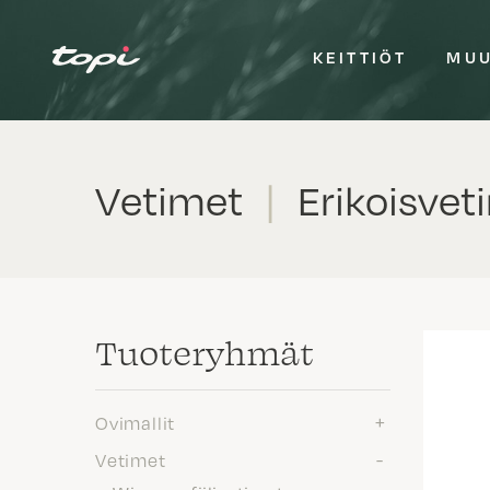
KEITTIÖT
MUU
Vetimet
|
Erikoisvet
Tuote­ryhmät
Ovimallit
Vetimet