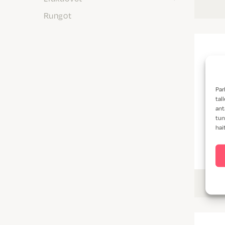
Rungot
Par
tal
ant
tun
hai