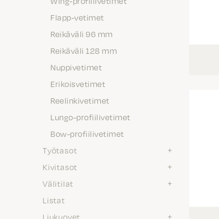
Wing-profiilivetimet
Flapp-vetimet
Reikäväli 96 mm
Reikäväli 128 mm
Nuppivetimet
Erikoisvetimet
Reelinkivetimet
Lungo-profiilivetimet
Bow-profiilivetimet
Työtasot
Kivitasot
Välitilat
Listat
Liukuovet