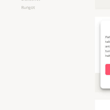
Rungot
Par
tal
ant
tun
hai