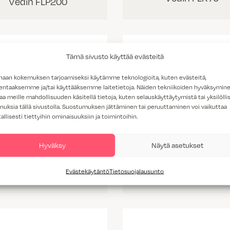
Vedin FLP200
Tämä sivusto käyttää evästeitä
haan kokemuksen tarjoamiseksi käytämme teknologioita, kuten evästeitä,
lentaaksemme ja/tai käyttääksemme laitetietoja. Näiden tekniikoiden hyväksymin
aa meille mahdollisuuden käsitellä tietoja, kuten selauskäyttäytymistä tai yksilöllis
nuksia tällä sivustolla. Suostumuksen jättäminen tai peruuttaminen voi vaikuttaa
tallisesti tiettyihin ominaisuuksiin ja toimintoihin.
Hyväksy
Näytä asetukset
Vedin FLHP70
Evästekäytäntö
Tietosuojalausunto
Vedin FLHP200