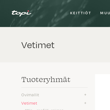
KEITTIÖT
MUU
Vetimet
Tuote­ryhmät
Ovimallit
Vetimet