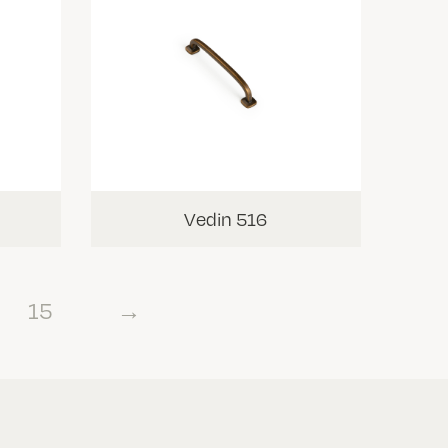
Vedin 516
15
→