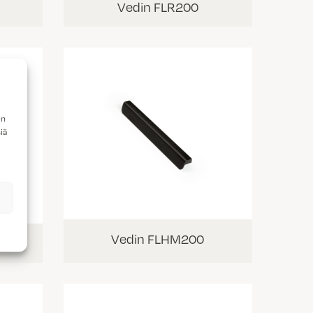
Vedin FLR200
en
iä
Vedin FLHM200