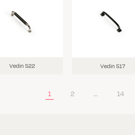
Vedin 522
Vedin 517
1
2
…
14