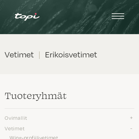
Vetimet
|
Erikoisvetimet
Tuote­ryhmät
Ovimallit
Vetimet
Wing-profiilivetimet