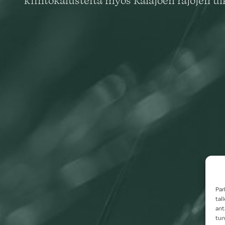
kiintokalusteita myös Kalajoen rajojen ul
Par
tal
ant
tun