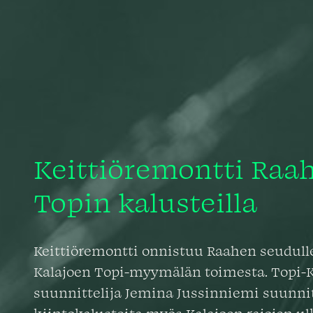
Keittiöremontti Raa
Topin kalusteilla
Keittiöremontti onnistuu Raahen seudulle
Kalajoen Topi-myymälän toimesta. Topi-K
suunnittelija Jemina Jussinniemi suunni