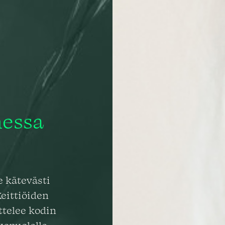
hessa
 kätevästi
eittiöiden
ttelee kodin