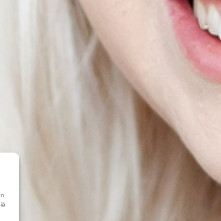
en
iä