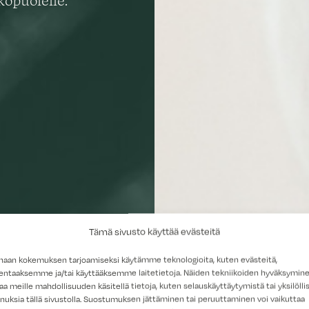
kopuolelle.
Tämä sivusto käyttää evästeitä
haan kokemuksen tarjoamiseksi käytämme teknologioita, kuten evästeitä,
lentaaksemme ja/tai käyttääksemme laitetietoja. Näiden tekniikoiden hyväksymin
aa meille mahdollisuuden käsitellä tietoja, kuten selauskäyttäytymistä tai yksilöllis
nuksia tällä sivustolla. Suostumuksen jättäminen tai peruuttaminen voi vaikuttaa