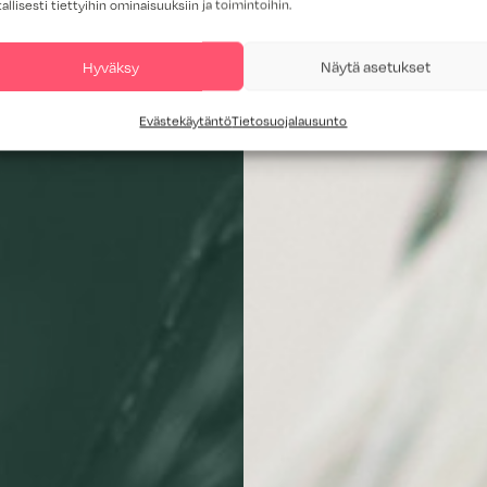
tallisesti tiettyihin ominaisuuksiin ja toimintoihin.
Hyväksy
Näytä asetukset
Evästekäytäntö
Tietosuojalausunto