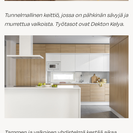
Tunnelmallinen keittiö, jossa on pähkinän sävyjä ja
murrettua valkoista. Työtasot ovat Dekton Kelya.
Tammen ja valkoisen yhdistelmä kestää aikaa.