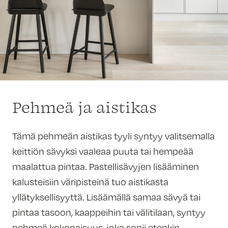
Pehmeä ja aistikas
Tämä pehmeän aistikas tyyli syntyy valitsemalla
keittiön sävyksi vaaleaa puuta tai hempeää
maalattua pintaa. Pastellisävyjen lisääminen
kalusteisiin väripisteinä tuo aistikasta
yllätyksellisyyttä. Lisäämällä samaa sävyä tai
pintaa tasoon, kaappeihin tai välitilaan, syntyy
pehmeä kokonaisuus, joka sopii etenkin