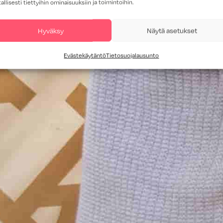
tallisesti tiettyihin ominaisuuksiin ja toimintoihin.
Hyväksy
Näytä asetukset
Evästekäytäntö
Tietosuojalausunto