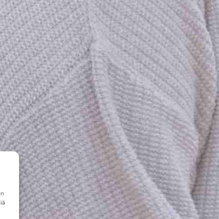
en
iä