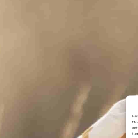
Par
tal
ant
tun