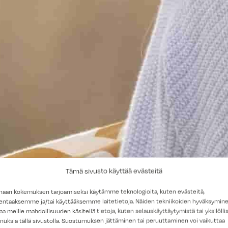
Tämä sivusto käyttää evästeitä
haan kokemuksen tarjoamiseksi käytämme teknologioita, kuten evästeitä,
lentaaksemme ja/tai käyttääksemme laitetietoja. Näiden tekniikoiden hyväksymin
aa meille mahdollisuuden käsitellä tietoja, kuten selauskäyttäytymistä tai yksilöllis
nuksia tällä sivustolla. Suostumuksen jättäminen tai peruuttaminen voi vaikuttaa