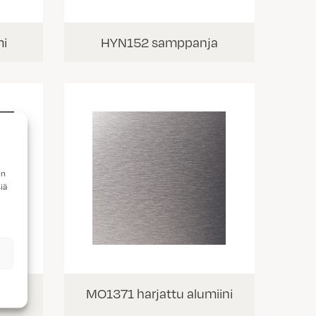
mi
HYN152 samppanja
en
iä
MO1371 harjattu alumiini