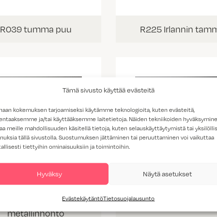
R039 tumma puu
R225 Irlannin tam
Tämä sivusto käyttää evästeitä
haan kokemuksen tarjoamiseksi käytämme teknologioita, kuten evästeitä,
lentaaksemme ja/tai käyttääksemme laitetietoja. Näiden tekniikoiden hyväksymin
aa meille mahdollisuuden käsitellä tietoja, kuten selauskäyttäytymistä tai yksilöllis
nuksia tällä sivustolla. Suostumuksen jättäminen tai peruuttaminen voi vaikuttaa
tallisesti tiettyihin ominaisuuksiin ja toimintoihin.
Hyväksy
Näytä asetukset
Evästekäytäntö
Tietosuojalausunto
HY157 musta
HY108 musta
metallinhohto