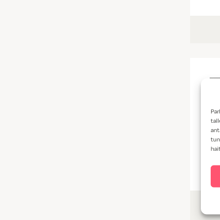
Par
tal
ant
tun
hai