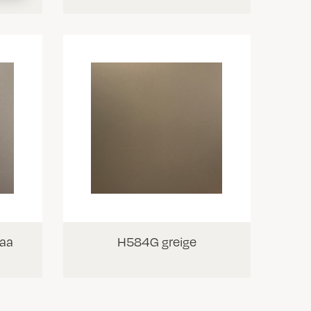
aa
H584G greige