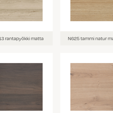
13 rantapyökki matta
N625 tammi natur m