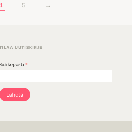
4
5
→
TILAA UUTISKIRJE
Sähköposti
*
Lähetä