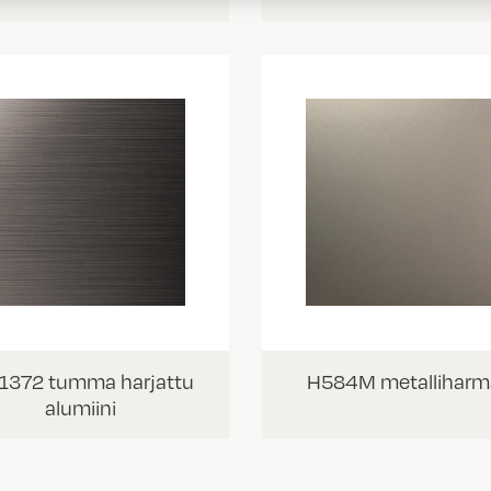
1372 tumma harjattu
H584M metalliharm
alumiini