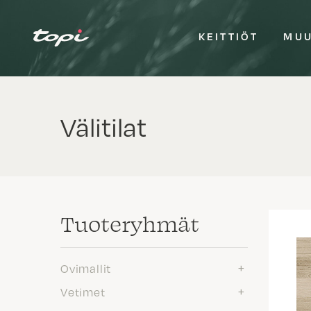
KEITTIÖT
MUU
Välitilat
Tuote­ryhmät
Ovimallit
Vetimet