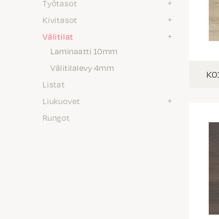
Työtasot
Kivitasot
Välitilat
Laminaatti 10mm
Välitilalevy 4mm
K0
Listat
Liukuovet
Rungot